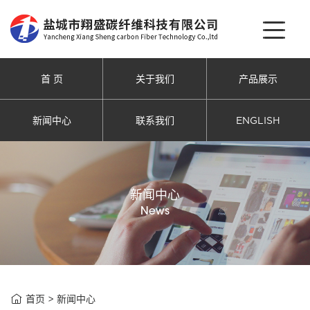
首 页
关于我们
产品展示
新闻中心
联系我们
ENGLISH
新闻中心
News

首页
>
新闻中心