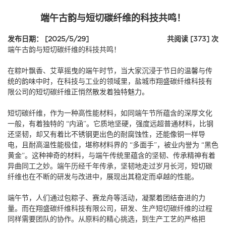
端午古韵与短切碳纤维的科技共鸣！
发布日期： [2025/5/29]
共阅读 [373] 次
端午古韵与
短切碳纤维
的科技共鸣！
在粽叶飘香、艾草摇曳的端午时节，当大家沉浸于节日的温馨与传
统的韵味中时，在科技与工业的领域里，盐城市翔盛碳纤维科技有
限公司的
短切碳纤维
正悄然散发着独特魅力。
短切碳纤维
，作为一种高性能材料，如同端午节所蕴含的深厚文化
一般，有着独特的 “内涵”。它质地坚硬，强度远超普通材料，比钢
还坚韧，却又有着比不锈钢更出色的耐腐蚀性，还能像铜一样导
电，且耐高温性能极佳，堪称材料界的 “多面手”，被业内誉为 “黑色
黄金”。这种神奇的材料，与端午传统里蕴含的坚韧、传承精神有着
异曲同工之妙。端午历经千年传承，坚韧地走过岁月长河，短切碳
纤维也在不断的研发与改进中，展现出其稳定而卓越的性能。
端午节，人们通过包粽子、赛龙舟等活动，凝聚着团结奋进的力
量。而在翔盛碳纤维科技有限公司，研发、生产短切碳纤维的过程
同样需要团队的协作。从原料的精心挑选，到生产工艺的严格把