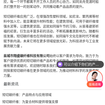
控，每一个环节都离不开工作人员的齐心协力，如同龙舟竞渡时船
员们整齐划一的划桨动作，共同推动着产品品质的提升。
短切碳纤维应用广泛，在增强改性塑料领域，如尼龙、聚丙烯等材
料中加入它，能显著提升材料性能；在建筑领域，可用于碳纤维增
强水泥等，让建筑更坚固。这就如同端午节的习俗，从驱毒避邪祈
福的初衷，衍生出丰富多彩的活动，不断拓展着其影响力。随着科
技发展，短切碳纤维也在持续创新，如同端午文化在新时代不断被
赋予新内涵，未来它将在更多领域绽放光彩，为科技进步与工业发
展贡献力量 。
盐城市翔盛碳纤维科技有限公司
始终以客户需求为导向，致力于为
客户提供优质的短切碳纤维产品和专业的服务。如果您对短切碳纤
可以介绍下你们的产品么
维有需求或疑问，欢迎随时联系我们。我们期待与您携手合作，共
同探索短切碳纤维在更多领域的应用，为推动材料科学的发展贡献
力量。
最新资讯
短切碳纤维：产品特点与应用领域
短切碳纤维：为复合材料提供增强支撑