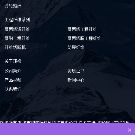
芳纶短纤
工程纤维系列
聚丙烯短纤维
聚丙烯工程纤维
聚酯工程纤维
聚丙烯腈工程纤维
纤维切断机
防爆纤维
关于翔盛
公司简介
资质证书
产品视频
新闻中心
联系我们
版权所有 盐城市翔盛碳纤维科技有限公司
技术支持: 丙纶网
|
苏ICP备
×
10219620号-3
苏公网安备 32092402000232号