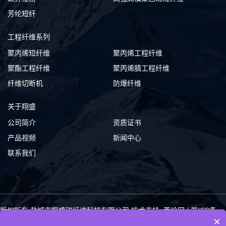
芳纶短纤
工程纤维系列
聚丙烯短纤维
聚丙烯工程纤维
聚酯工程纤维
聚丙烯腈工程纤维
纤维切断机
防爆纤维
关于翔盛
公司简介
资质证书
产品视频
新闻中心
联系我们
版权所有 盐城市翔盛碳纤维科技有限公司
技术支持: 丙纶网
|
苏ICP备
×
10219620号-3
苏公网安备 32092402000232号