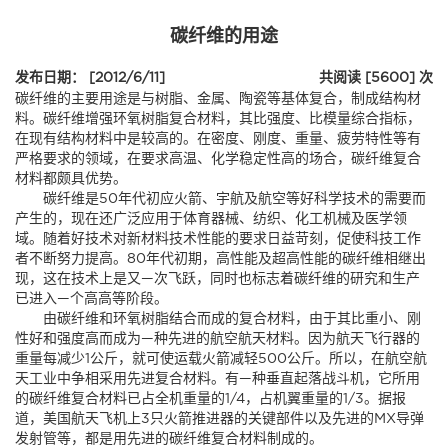
碳纤维的用途
发布日期： [2012/6/11]
共阅读 [5600] 次
碳纤维的主要用途是与树脂、金属、陶瓷等基体复合，制成结构材
料。碳纤维增强环氧树脂复合材料，其比强度、比模量综合指标，
在现有结构材料中是较高的。在密度、刚度、重量、疲劳特性等有
严格要求的领域，在要求高温、化学稳定性高的场合，碳纤维复合
材料都颇具优势。
碳纤维是50年代初应火箭、宇航及航空等好科学技术的需要而
产生的，现在还广泛应用于体育器械、纺织、化工机械及医学领
域。随着好技术对新材料技术性能的要求日益苛刻，促使科技工作
者不断努力提高。80年代初期，高性能及超高性能的碳纤维相继出
现，这在技术上是又—次飞跃，同时也标志着碳纤维的研究和生产
已进入—个高高等阶段。
由碳纤维和环氧树脂结合而成的复合材料，由于其比重小、刚
性好和强度高而成为—种先进的航空航天材料。因为航天飞行器的
重量每减少1公斤，就可使运载火箭减轻500公斤。所以，在航空航
天工业中争相采用先进复合材料。有—种垂直起落战斗机，它所用
的碳纤维复合材料已占全机重量的1/4，占机翼重量的1/3。据报
道，美国航天飞机上3只火箭推进器的关键部件以及先进的MX导弹
发射管等，都是用先进的碳纤维复合材料制成的。