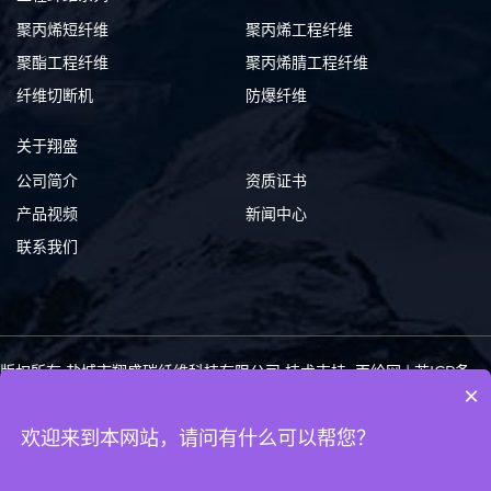
聚丙烯短纤维
聚丙烯工程纤维
聚酯工程纤维
聚丙烯腈工程纤维
纤维切断机
防爆纤维
关于翔盛
公司简介
资质证书
产品视频
新闻中心
联系我们
版权所有 盐城市翔盛碳纤维科技有限公司
技术支持: 丙纶网
|
苏ICP备
×
10219620号-3
苏公网安备 32092402000232号
关键词 :
短切碳纤维
碳纤维粉
导电碳纤维
碳纤维绳
碳纤维
碳纤维长丝
欢迎来到本网站，请问有什么可以帮您？
友情链接 :
科亚
海策
方辰
美之林
狼王
青松
汇元迪
陶氏
韦揣
恒彩