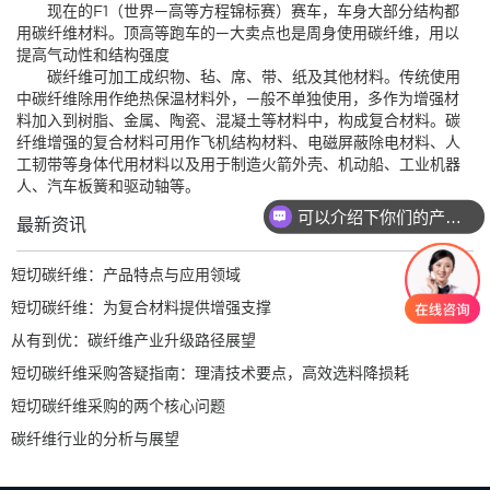
现在的F1（世界—高等方程锦标赛）赛车，车身大部分结构都
用碳纤维材料。顶高等跑车的—大卖点也是周身使用碳纤维，用以
提高气动性和结构强度
碳纤维可加工成织物、毡、席、带、纸及其他材料。传统使用
中碳纤维除用作绝热保温材料外，—般不单独使用，多作为增强材
料加入到树脂、金属、陶瓷、混凝土等材料中，构成复合材料。碳
纤维增强的复合材料可用作飞机结构材料、电磁屏蔽除电材料、人
工韧带等身体代用材料以及用于制造火箭外壳、机动船、工业机器
人、汽车板簧和驱动轴等。
可以介绍下你们的产品么
最新资讯
短切碳纤维：产品特点与应用领域
短切碳纤维：为复合材料提供增强支撑
从有到优：碳纤维产业升级路径展望
短切碳纤维采购答疑指南：理清技术要点，高效选料降损耗
短切碳纤维采购的两个核心问题
碳纤维行业的分析与展望