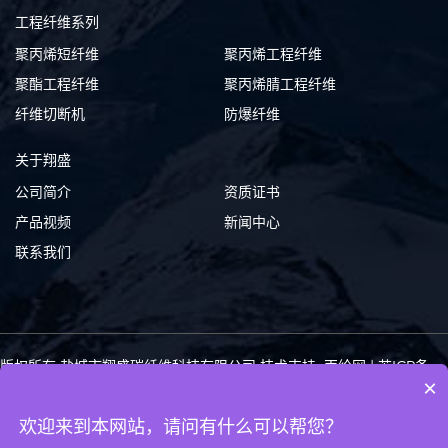
工程纤维系列
聚丙烯短纤维
聚丙烯工程纤维
聚酯工程纤维
聚丙烯腈工程纤维
纤维切断机
防爆纤维
关于翔盛
公司简介
资质证书
产品视频
新闻中心
联系我们
版权所有 盐城市翔盛碳纤维科技有限公司
技术支持: 丙纶网
|
苏ICP备
×
10219620号-3
苏公网安备 32092402000232号
关键词 :
短切碳纤维
碳纤维粉
导电碳纤维
碳纤维绳
碳纤维
碳纤维长丝
欢迎来到本网站，请问有什么可以帮您？