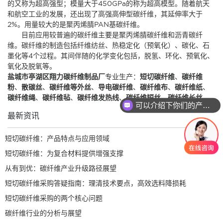
的又称为超高强型；模量大于450GPa的称为超高模型。随着航天
和航空工业的发展，还出现了高强高伸型碳纤维，其延伸率大于
2%。用量较大的是聚丙烯腈PAN基碳纤维。
目前应用较普遍的碳纤维主要是聚丙烯腈碳纤维和沥青碳纤
维。碳纤维的制造包括纤维纺丝、热稳定化（预氧化）、碳化、石
墨化等4个过程。其间伴随的化学变化包括，脱氢、环化、预氧化、
氧化及脱氧等。
盐城市亭湖区翔力碳纤维制品厂
专业生产：
短切碳纤维
、
碳纤维
粉
、
散碳丝
、
碳纤维等外丝
、
导电碳纤维
、
碳纤维布
、
碳纤维纸
、
碳纤维绳
、
碳纤维毡
、
碳纤维发热线
、
碳纤维短丝
、
碳纤维长丝
。
可以介绍下你们的产品么
最新资讯
短切碳纤维：产品特点与应用领域
短切碳纤维：为复合材料提供增强支撑
从有到优：碳纤维产业升级路径展望
短切碳纤维采购答疑指南：理清技术要点，高效选料降损耗
短切碳纤维采购的两个核心问题
碳纤维行业的分析与展望