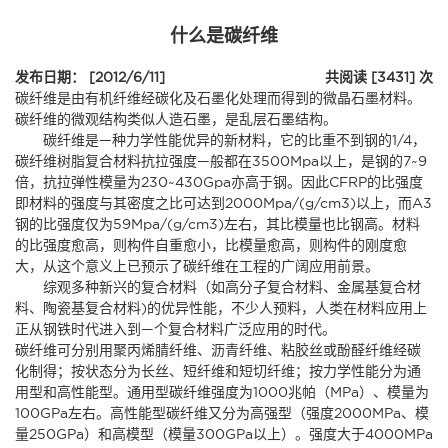
什么是碳纤维
发布日期： [2012/6/11]
共阅读 [3431] 次
碳纤维是由有机纤维经碳化及石墨化处理而得到的微晶石墨材料。
碳纤维的微观结构类似人造石墨，是乱层石墨结构。
碳纤维是—种力学性能优异的新材料，它的比重不到钢的1/4，
碳纤维树脂复合材料抗拉强度—般都在3500Mpa以上，是钢的7~9
倍，抗拉弹性模量为230~430Gpa亦高于钢。因此CFRP的比强度
即材料的强度与其密度之比可达到2000Mpa/(g/cm3)以上，而A3
钢的比强度仅为59Mpa/(g/cm3)左右，其比模量也比钢高。材料
的比强度愈高，则构件自重愈小，比模量愈高，则构件的刚度愈
大，从这个意义上已预示了碳纤维在工程的广阔应用前景。
综观多种新兴的复合材料（如高分子复合材料、金属基复合材
料、陶瓷基复合材料)的优异性能，不少人预料，人类在材料应用上
正从钢铁时代进入到—个复合材料广泛应用的时代。
碳纤维可分别用聚丙烯腈纤维、沥青纤维、粘胶丝或酚醛纤维经碳
化制得；按状态分为长丝、短纤维和短切纤维；按力学性能分为通
用型和高性能型。通用型碳纤维强度为1000兆帕（MPa）、模量为
100GPa左右。高性能型碳纤维又分为高强型（强度2000MPa、模
量250GPa）和高模型（模量300GPa以上）。强度大于4000MPa