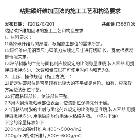
粘贴碳纤维加固法的施工工艺和构造要求
发布日期： [2012/6/20]
共阅读 [3881] 次
粘贴碳纤维加固法的施工工艺和构造要求
1、材料要求∶
1.1选择碳纤维片的厚度，根据施工部位的需求所定。
1.2碳纤维应用钢直尺与壁纸刀按规定尺寸进行切断,长、宽度根据裂
缝情况来定。
1.3粘结树脂的主剂与固化剂应按规定的比例称量准确,装入容器,用搅
拌器搅拌均匀,—次调和量应以在可使用时间内和完为准
2、工序、操作规程（施工方法）∶
2.1断定粘碳部位是否呈现有比较大的不平或是台阶。如有，应采取
方案使该部位平整。
2.2打磨粘碳部位，使该部位平整。
2.3用丙酮清洗粘碳部位表面，使该部位保持充分干燥。
2.4用粘结树脂的主剂与固化剂以规定的比例称量准确,装入容器,用搅
拌器搅拌均匀, 用滚筒刷均匀地涂抹粘结树脂。（称为下涂）
下涂的涂量标准如下:
200g/m2的碳纤维片,400～500g/m2
300g/m2的碳纤维片,500～600g/m2