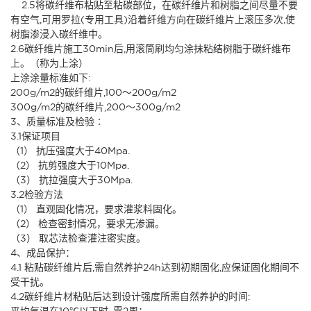
2.5将碳纤维布粘贴至粘碳部位，在碳纤维片和树脂之间尽量不要
有空气,可用罗拉(专用工具)沿着纤维方向在碳纤维片上滚压多次,使
树脂渗浸入碳纤维中。
2.6碳纤维片施工30min后,用滚筒刷均匀涂抹粘结树脂于碳纤维布
上。（称为上涂）
上涂涂量标准如下:
200g/m2的碳纤维片,100～200g/m2
300g/m2的碳纤维片,200～300g/m2
3、质量标准及检验∶
3.1保证项目
（1） 抗压强度大于40Mpa.
（2） 抗剪强度大于10Mpa.
（3） 抗拉强度大于30Mpa.
3.2检验方法
（1） 直观固化情况，要求灌浆料固化。
（2） 检查密封情况，要求无渗漏。
（3） 取芯法检查灌注密实度。
4、成品保护：
4.1 粘贴碳纤维片后,需自然养护24h达到初期固化,应保证固化期间不
受干扰。
4.2碳纤维片材粘贴后达到设计强度所需自然养护的时间:
平均气温在10℃以下时, 需2周；