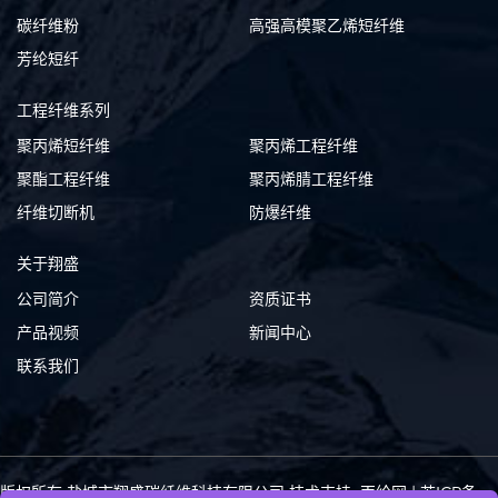
碳纤维粉
高强高模聚乙烯短纤维
芳纶短纤
工程纤维系列
聚丙烯短纤维
聚丙烯工程纤维
聚酯工程纤维
聚丙烯腈工程纤维
纤维切断机
防爆纤维
关于翔盛
公司简介
资质证书
产品视频
新闻中心
联系我们
版权所有 盐城市翔盛碳纤维科技有限公司
技术支持: 丙纶网
|
苏ICP备