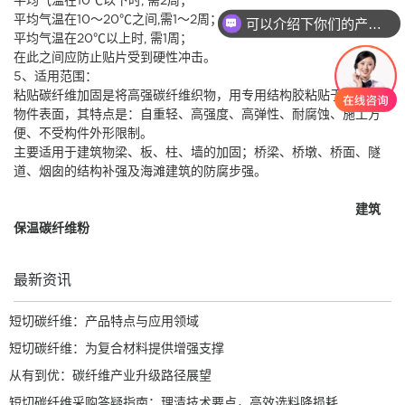
平均气温在10～20℃之间,需1～2周；
可以介绍下你们的产品么
平均气温在20℃以上时, 需1周；
在此之间应防止贴片受到硬性冲击。
5、适用范围：
粘贴碳纤维加固是将高强碳纤维织物，用专用结构胶粘贴于被加固
物件表面，其特点是：自重轻、高强度、高弹性、耐腐蚀、施工方
便、不受构件外形限制。
主要适用于建筑物梁、板、柱、墙的加固；桥梁、桥墩、桥面、隧
道、烟囱的结构补强及海滩建筑的防腐步强。
盐城市亭湖区翔力碳纤维制品厂
专业生产
碳纤维粉
主要用于：
导电
用碳纤维粉
、
防静电行业用碳纤维粉
、
国防军工用碳纤维粉
、
建筑
保温碳纤维粉
、
化工食品粗效过滤用碳纤维粉
、
塑料增强用碳纤维
粉
等。
最新资讯
短切碳纤维：产品特点与应用领域
短切碳纤维：为复合材料提供增强支撑
从有到优：碳纤维产业升级路径展望
短切碳纤维采购答疑指南：理清技术要点，高效选料降损耗